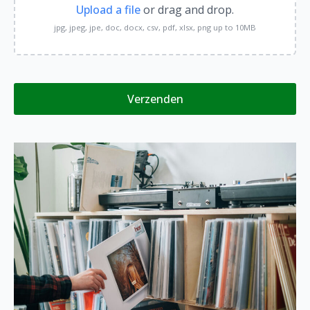
Upload a file
or drag and drop.
jpg, jpeg, jpe, doc, docx, csv, pdf, xlsx, png up to 10MB
Verzenden