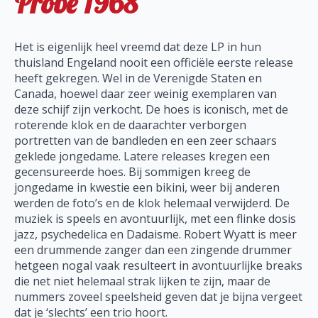
Probe 1968
Het is eigenlijk heel vreemd dat deze LP in hun
thuisland Engeland nooit een officiële eerste release
heeft gekregen. Wel in de Verenigde Staten en
Canada, hoewel daar zeer weinig exemplaren van
deze schijf zijn verkocht. De hoes is iconisch, met de
roterende klok en de daarachter verborgen
portretten van de bandleden en een zeer schaars
geklede jongedame. Latere releases kregen een
gecensureerde hoes. Bij sommigen kreeg de
jongedame in kwestie een bikini, weer bij anderen
werden de foto’s en de klok helemaal verwijderd. De
muziek is speels en avontuurlijk, met een flinke dosis
jazz, psychedelica en Dadaisme. Robert Wyatt is meer
een drummende zanger dan een zingende drummer
hetgeen nogal vaak resulteert in avontuurlijke breaks
die net niet helemaal strak lijken te zijn, maar de
nummers zoveel speelsheid geven dat je bijna vergeet
dat je ‘slechts’ een trio hoort.